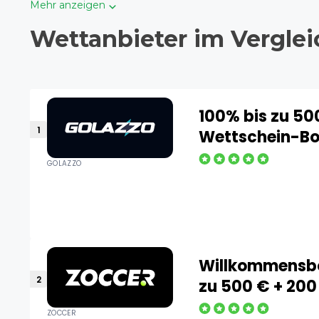
Mehr anzeigen
Wettanbieter im Verglei
100% bis zu 50
Wettschein-Bo
GOLAZZO
Willkommensbo
zu 500 € + 200
ZOCCER