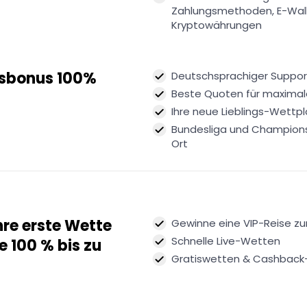
Zahlungsmethoden, E-Wal
Kryptowährungen
gsbonus 100%
Deutschsprachiger Suppor
Beste Quoten für maxima
Ihre neue Lieblings-Wettp
Bundesliga und Champion
Ort
Ihre erste Wette
Gewinne eine VIP-Reise z
Schnelle Live-Wetten
e 100 % bis zu
Gratiswetten & Cashbac