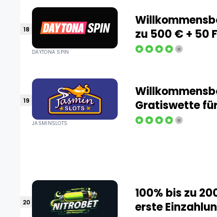
Willkommensbo
zu 500 € + 50 F
DAYTONA SPIN
Willkommensbo
Gratiswette fü
JASMINSLOTS
100% bis zu 200
erste Einzahlu