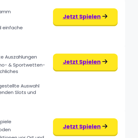
gramm
Jetzt Spielen
d einfache
nte Auszahlungen
Jetzt Spielen
sino- & Sportwetten-
chliches
gestellte Auswahl
enden Slots und
piele
Jetzt Spielen
hoden
tionen vor Ort und