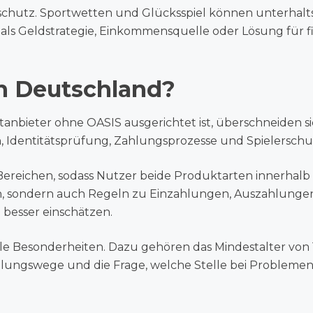
lerschutz. Sportwetten und Glücksspiel können unterhalt
s als Geldstrategie, Einkommensquelle oder Lösung für 
n Deutschland?
ieter ohne OASIS ausgerichtet ist, überschneiden sich
, Identitätsprüfung, Zahlungsprozesse und Spielerschu
ereichen, sodass Nutzer beide Produktarten innerhalb e
, sondern auch Regeln zu Einzahlungen, Auszahlungen
besser einschätzen.
e Besonderheiten. Dazu gehören das Mindestalter von 1
ungswege und die Frage, welche Stelle bei Problemen 