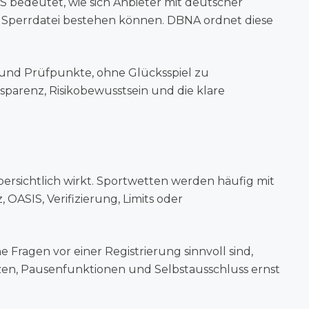
S bedeutet, wie sich Anbieter mit deutscher
 Sperrdatei bestehen können. DBNA ordnet diese
fe und Prüfpunkte, ohne Glücksspiel zu
parenz, Risikobewusstsein und die klare
bersichtlich wirkt. Sportwetten werden häufig mit
ASIS, Verifizierung, Limits oder
 Fragen vor einer Registrierung sinnvoll sind,
en, Pausenfunktionen und Selbstausschluss ernst