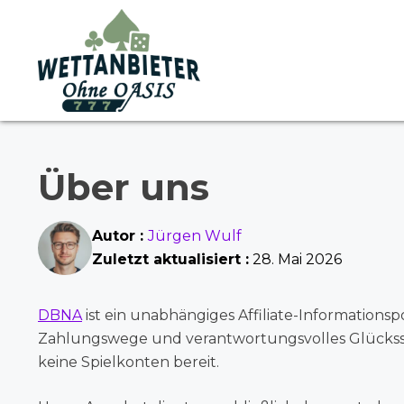
Skip
to
content
Über uns
Autor :
Jürgen Wulf
Zuletzt aktualisiert :
28. Mai 2026
DBNA
ist ein unabhängiges Affiliate-Informations
Zahlungswege und verantwortungsvolles Glücksspi
keine Spielkonten bereit.