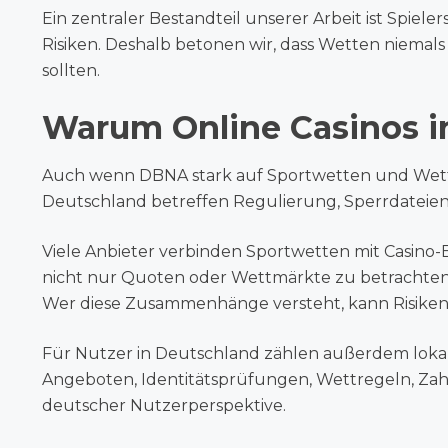
Ein zentraler Bestandteil unserer Arbeit ist Spie
Risiken. Deshalb betonen wir, dass Wetten niemal
sollten.
Warum Online Casinos i
Auch wenn DBNA stark auf Sportwetten und Wettanb
Deutschland betreffen Regulierung, Sperrdateien
Viele Anbieter verbinden Sportwetten mit Casino-B
nicht nur Quoten oder Wettmärkte zu betrachten
Wer diese Zusammenhänge versteht, kann Risiken 
Für Nutzer in Deutschland zählen außerdem lokal
Angeboten, Identitätsprüfungen, Wettregeln, Zahl
deutscher Nutzerperspektive.