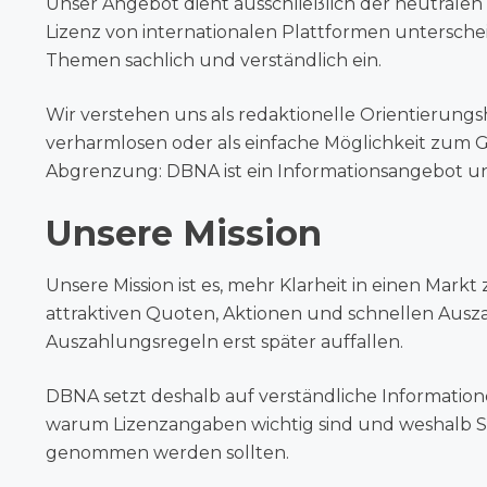
Unser Angebot dient ausschließlich der neutralen
Lizenz von internationalen Plattformen untersch
Themen sachlich und verständlich ein.
Wir verstehen uns als redaktionelle Orientierungs
verharmlosen oder als einfache Möglichkeit zum G
Abgrenzung: DBNA ist ein Informationsangebot un
Unsere Mission
Unsere Mission ist es, mehr Klarheit in einen Mar
attraktiven Quoten, Aktionen und schnellen Ausza
Auszahlungsregeln erst später auffallen.
DBNA setzt deshalb auf verständliche Informatione
warum Lizenzangaben wichtig sind und weshalb S
genommen werden sollten.