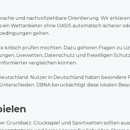
rache und nachvollziehbare Orientierung. Wir erklären 
ass ein Wettanbieter ohne OASIS automatisch sicherer od
bedingungen gelten.
bote kritisch prüfen möchten. Dazu gehören Fragen zu
ungen, Livewetten, Datenschutz und freiwilligen Schu
 informierter vergleichen können.
Deutschland. Nutzer in Deutschland haben besondere Fr
nterschieden. DBNA berücksichtigt diese lokalen Beson
pielen
ster Grundsatz. Glücksspiel und Sportwetten sollten aus