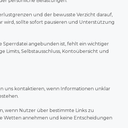
oder persönliche Belastungen.
Verlustgrenzen und der bewusste Verzicht darauf,
 wird, sollte sofort pausieren und Unterstützung
 Sperrdatei angebunden ist, fehlt ein wichtiger
e Limits, Selbstausschluss, Kontoübersicht und
n uns kontaktieren, wenn Informationen unklar
estehen.
ten, wenn Nutzer über bestimmte Links zu
, keine Wetten annehmen und keine Entscheidungen