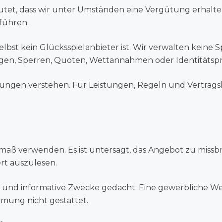
edeutet, dass wir unter Umständen eine Vergütung erhal
führen.
elbst kein Glücksspielanbieter ist. Wir verwalten kein
gen, Sperren, Quoten, Wettannahmen oder Identitätsp
leitungen verstehen. Für Leistungen, Regeln und Vertrag
äß verwenden. Es ist untersagt, das Angebot zu mis
rt auszulesen.
ate und informative Zwecke gedacht. Eine gewerbliche W
mmung nicht gestattet.