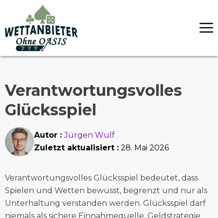
Skip
to
content
Verantwortungsvolles
Glücksspiel
Autor :
Jürgen Wulf
Zuletzt aktualisiert :
28. Mai 2026
Verantwortungsvolles Glücksspiel bedeutet, dass
Spielen und Wetten bewusst, begrenzt und nur als
Unterhaltung verstanden werden. Glücksspiel darf
niemals als sichere Einnahmequelle, Geldstrategie