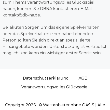
zum Thema verantwortungsvolles Glücksspiel
haben, können Sie DBNA kontaktieren. E-Mail:
kontakt@db-na.de
.
Bei akuten Sorgen um das eigene Spielverhalten
oder das Spielverhalten einer nahestehenden
Person sollten Sie sich direkt an spezialisierte
Hilfsangebote wenden. Unterstützung ist vertraulich
möglich und kann ein wichtiger erster Schritt sein.
Datenschutzerklärung
AGB
Verantwortungsvolles Glücksspiel
Copyright 2026 | © Wettanbieter ohne OASIS | Alle