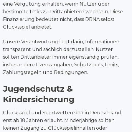
eine Vergütung erhalten, wenn Nutzer über
bestimmte Links zu Drittanbietern wechseln. Diese
Finanzierung bedeutet nicht, dass DBNA selbst
Glücksspiel anbietet.
Unsere Verantwortung liegt darin, Informationen
transparent und sachlich darzustellen. Nutzer
sollten Drittanbieter immer eigenständig prüfen,
insbesondere Lizenzangaben, Schutztools, Limits,
Zahlungsregeln und Bedingungen.
Jugendschutz &
Kindersicherung
Glücksspiel und Sportwetten sind in Deutschland
erst ab 18 Jahren erlaubt. Minderjährige sollten
keinen Zugang zu Glücksspielinhalten oder