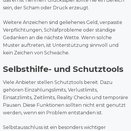
das ernst nehmen. Glücksspiel sollte nie ein Bereich
sein, der Scham oder Druck erzeugt.
Weitere Anzeichen sind geliehenes Geld, verpasste
Verpflichtungen, Schlafprobleme oder ständige
Gedanken an die nächste Wette. Wenn solche
Muster auftreten, ist Unterstützung sinnvoll und
kein Zeichen von Schwäche.
Selbsthilfe- und Schutztools
Viele Anbieter stellen Schutztools bereit. Dazu
gehören Einzahlungslimits, Verlustlimits,
Einsatzlimits, Zeitlimits, Reality Checks und temporäre
Pausen. Diese Funktionen sollten nicht erst genutzt
werden, wenn ein Problem entstanden ist.
Selbstausschluss ist ein besonders wichtiger