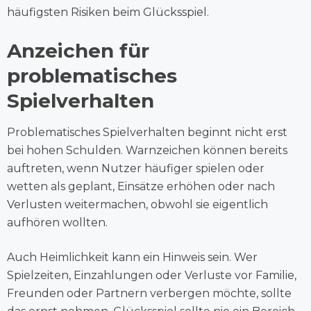
häufigsten Risiken beim Glücksspiel.
Anzeichen für
problematisches
Spielverhalten
Problematisches Spielverhalten beginnt nicht erst
bei hohen Schulden. Warnzeichen können bereits
auftreten, wenn Nutzer häufiger spielen oder
wetten als geplant, Einsätze erhöhen oder nach
Verlusten weitermachen, obwohl sie eigentlich
aufhören wollten.
Auch Heimlichkeit kann ein Hinweis sein. Wer
Spielzeiten, Einzahlungen oder Verluste vor Familie,
Freunden oder Partnern verbergen möchte, sollte